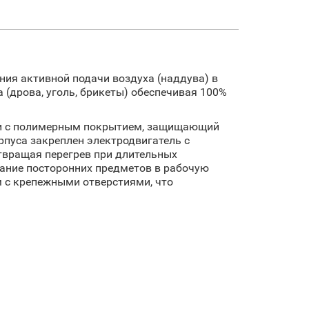
ния активной подачи воздуха (наддува) в
 (дрова, уголь, брикеты) обеспечивая 100%
али с полимерным покрытием, защищающий
рпуса закреплен электродвигатель с
твращая перегрев при длительных
дание посторонних предметов в рабочую
 с крепежными отверстиями, что