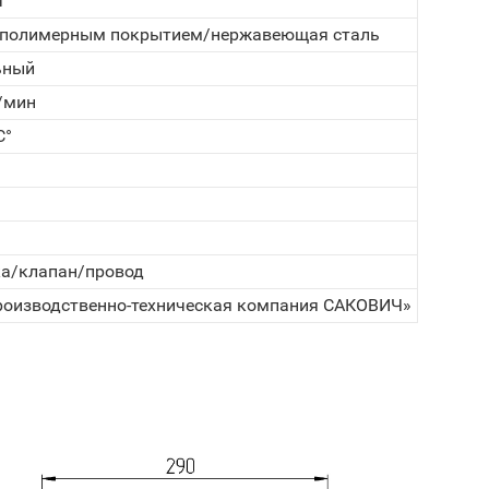
ч
с полимерным покрытием/нержавеющая сталь
ьный
/мин
C°
а/клапан/провод
оизводственно-техническая компания САКОВИЧ»