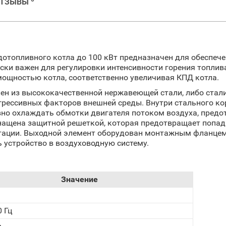
ОТЗЫВЫ
отопливного котла до 100 кВт предназначен для обеспече
ски важен для регулировки интенсивности горения топлива
мощностью котла, соответственно увеличивая КПД котла.
лен из высококачественной нержавеющей стали, либо ст
агрессивных факторов внешней среды. Внутри стального ко
но охлаждать обмотки двигателя потоком воздуха, предо
снащена защитной решеткой, которая предотвращает попа
атации. Выходной элемент оборудован монтажным фланцем
 устройство в воздуховодную систему.
Значение
0 Гц