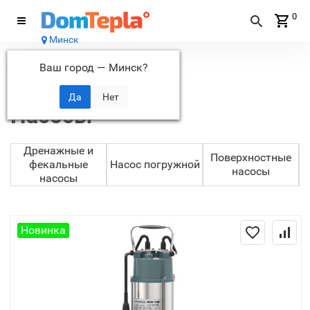
0
Минск
Каталог
Ваш город —
Минск
?
Главная
Насосы
Насосы
Дренажные и
Поверхностные
фекальные
Насос погружной
Н
насосы
насосы
Новинка