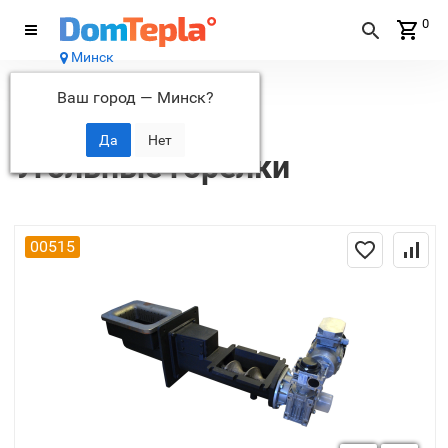
0
Минск
Каталог
Ваш город —
Минск
?
...
Горелки
Угольные горелки
Угольные горелки
00515