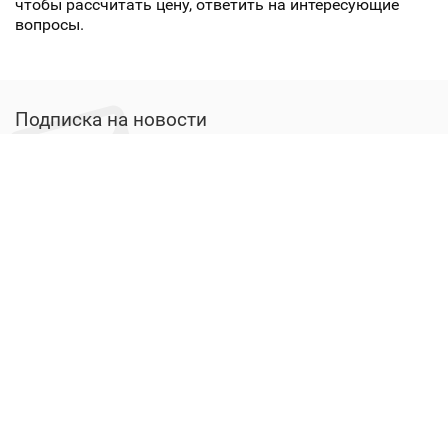
чтобы рассчитать цену, ответить на интересующие
вопросы.
Подписка на новости
Будьте в курсе новых акций и спецпредложений!
Подписаться
Кабинет пользователя
Каталог
Твердотопливные котлы
Керамические дымоходы
Камины и каминные печи