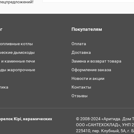
спецпредложений!
г
Покупателям
топливные котлы
Оплата
ческие дымоходы
Доставка
 и каминные печи
Замена и возврат товара
ды жаропрочные
Оформление заказа
и
Новости и акции
тика
Контакты
Отзывы
релок Kipi, керамических
© 2008-2024 «Аритида. Дом 
ООО «САНТЕХСКЛАД», УНП 291
225410, пер. Клубный, 5А, г.