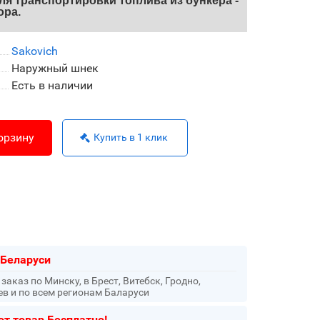
ля транспортировки топлива из бункера -
ора.
Sakovich
Наружный шнек
Есть в наличии
орзину
Купить в 1 клик
 Беларуси
аказ по Минску, в Брест, Витебск, Гродно,
ев и по всем регионам Баларуси
от товар Бесплатно!