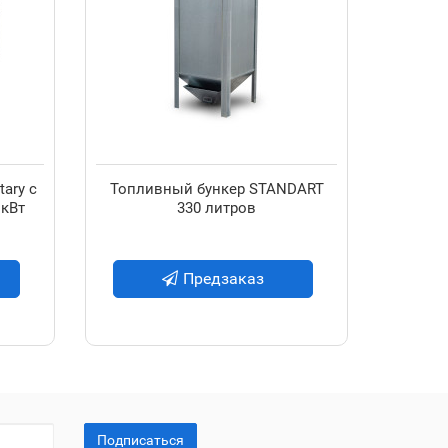
tary с
Топливный бункер STANDART
Пеллетн
 кВт
330 литров
автом
Предзаказ
Подписаться