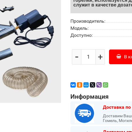
горелки, используется д
служит в качестве дозат
Производитель:
Модель:
Доступно:
-
+
В к
Информация
Доставка по
Доставим Ваш з
Гомель, Могил
Доставим эт