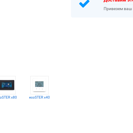
Привезем ваш 
oSTER x80
ecoSTER x40
Модуль B-MX
Модуль C-MX
ec