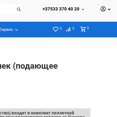
+37533
370 40 20
0
0
0
Сервис
ек (подающее
ство)
входит в комплект пеллетной