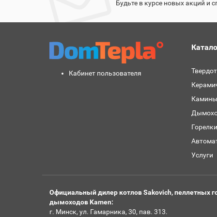
Будьте в курсе новых акций и 
Катало
Твердо
Кабинет пользователя
Керами
Камины
Дымохо
Горелк
Автома
Услуги
Официальный дилер котлов Sakovich, пеллетных го
дымоходов Kamen:
г. Минск, ул. Гамарника, 30, пав. 313.