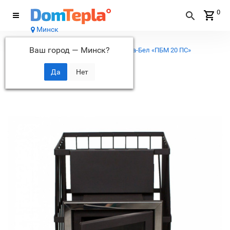
0
Минск
Каталог
Ваш город —
Минск
?
...
Печи для бани
Банная печь Мета-Бел «ПБМ 20 ПС»