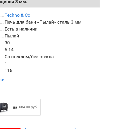
лщиной 3 мм.
Techno & Co
Печь для бани «Пылай» сталь 3 мм
Есть в наличии
Пылай
30
6-14
Со стеклом/без стекла
1
115
ки
да
684.00 руб.