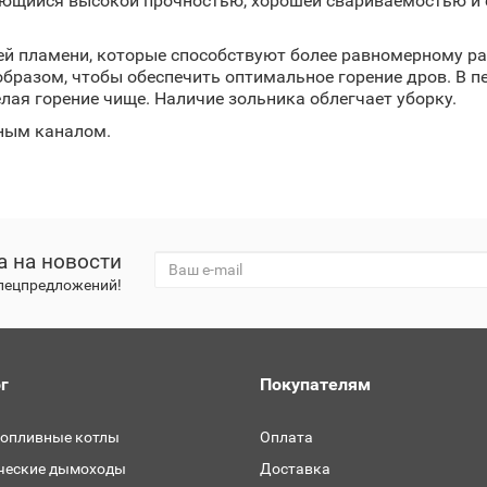
ующийся высокой прочностью, хорошей свариваемостью и 
лей пламени, которые способствуют более равномерному р
образом, чтобы обеспечить оптимальное горение дров. В п
ая горение чище. Наличие зольника облегчает уборку.
сным каналом.
а на новости
спецпредложений!
г
Покупателям
топливные котлы
Оплата
ческие дымоходы
Доставка