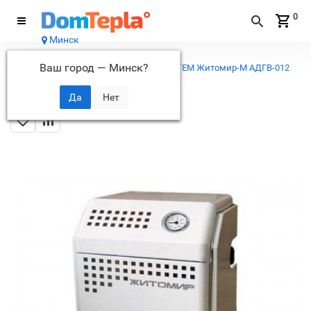
0
Минск
Каталог
Ваш город —
Минск
?
...
Газовые котлы
Котел газовый АТЕМ Житомир-М АДГВ-012
СН (двухконтурный)