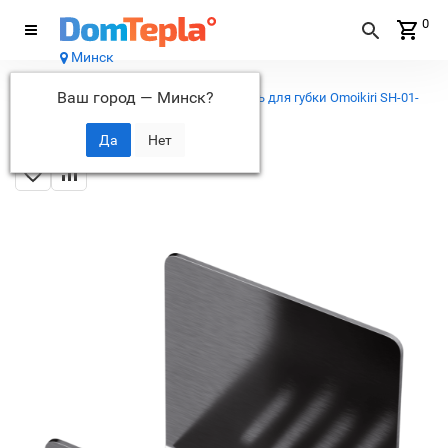
0
Минск
Каталог
Ваш город —
Минск
?
...
Аксессуары для моек
Держатель для губки Omoikiri SH-01-
GM нерж.сталь/вороненая сталь