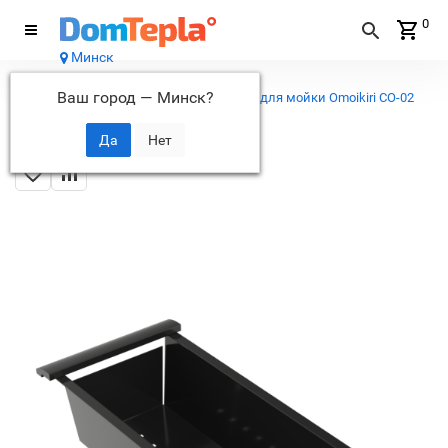
0
Минск
Каталог
Ваш город —
Минск
?
...
Аксессуары для моек
Коландер для мойки Omoikiri CO-02
GB графит