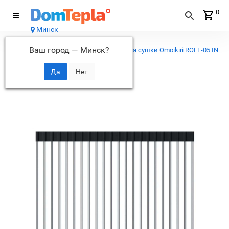
0
Минск
Каталог
Ваш город —
Минск
?
...
Аксессуары для моек
Коврик для сушки Omoikiri ROLL-05 IN