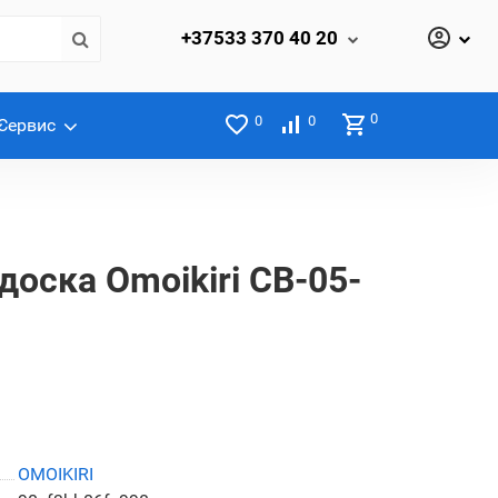
+37533
370 40 20
0
0
0
Сервис
доска Omoikiri CB-05-
OMOIKIRI