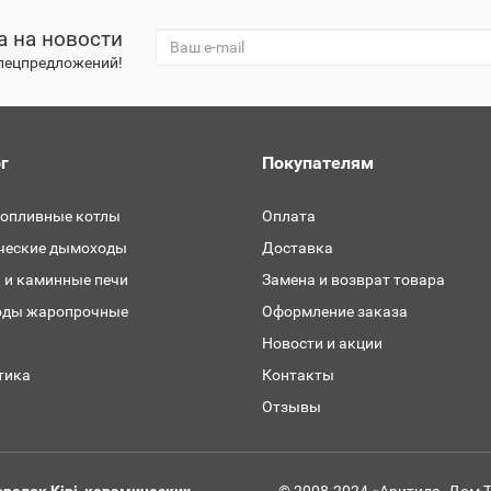
а на новости
спецпредложений!
г
Покупателям
топливные котлы
Оплата
ческие дымоходы
Доставка
 и каминные печи
Замена и возврат товара
ды жаропрочные
Оформление заказа
и
Новости и акции
тика
Контакты
Отзывы
релок Kipi, керамических
© 2008-2024 «Аритида. Дом 