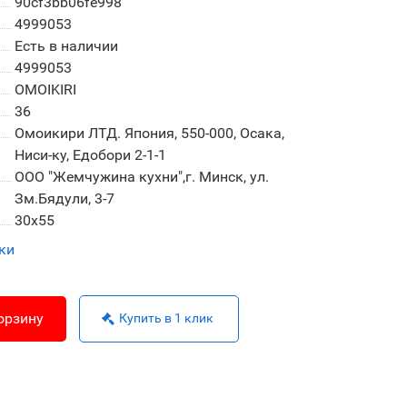
90cf3bb06fe998
4999053
Есть в наличии
4999053
OMOIKIRI
36
Омоикири ЛТД. Япония, 550-000, Осака,
Ниси-ку, Едобори 2-1-1
ООО "Жемчужина кухни",г. Минск, ул.
Зм.Бядули, 3-7
30x55
ки
орзину
Купить в 1 клик