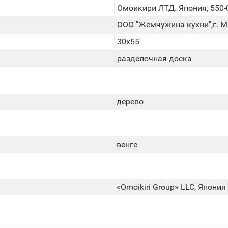
Омоикири ЛТД. Япония, 550-0
ООО "Жемчужина кухни",г. Ми
30x55
разделочная доска
дерево
венге
«Omoikiri Group» LLC, Япония