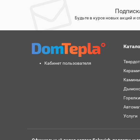
Подписк
Будьте в курсе новых акций и 
Катало
Твердо
Кабинет пользователя
Керами
Камины
Дымохо
Горелк
Автома
Услуги
Официальный дилер котлов Sakovich, пеллетных го