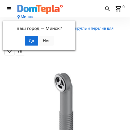
0
Минск
Каталог
Ваш город —
Минск
?
...
Аксессуары для моек
Сменный круглый перелив для
арматуры Omoikiri OV-1-R IN