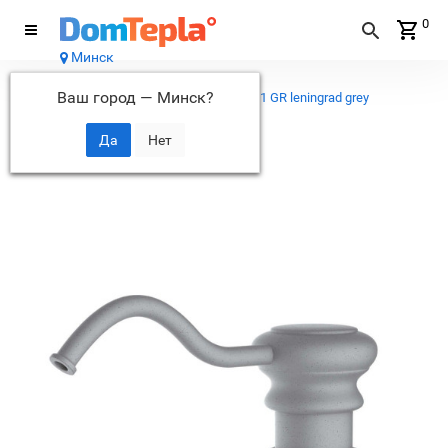
0
Минск
Каталог
Ваш город —
Минск
?
...
Дозаторы
Дозатор Omoikiri OM-01 GR leningrad grey