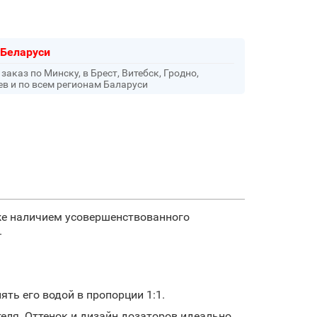
 Беларуси
аказ по Минску, в Брест, Витебск, Гродно,
ев и по всем регионам Баларуси
же наличием усовершенствованного
.
ть его водой в пропорции 1:1.
еля. Оттенок и дизайн дозаторов идеально