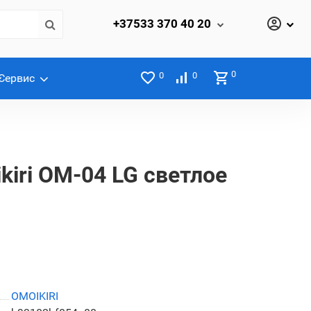
+37533
370 40 20
0
0
0
Сервис
kiri OM-04 LG светлое
OMOIKIRI