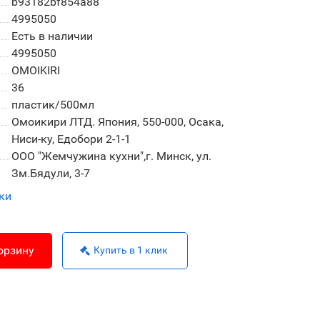
b93182bf854a88
4995050
Есть в наличии
4995050
OMOIKIRI
36
пластик/500мл
Омоикири ЛТД. Япония, 550-000, Осака,
Ниси-ку, Едобори 2-1-1
ООО "Жемчужина кухни",г. Минск, ул.
Зм.Бядули, 3-7
ки
орзину
Купить в 1 клик