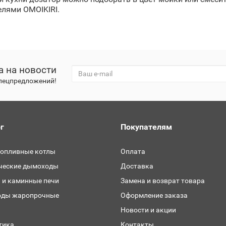
елями OMOIKIRI.
а на новости
спецпредложений!
г
Покупателям
топливные котлы
Оплата
ческие дымоходы
Доставка
 и каминные печи
Замена и возврат товара
ды жаропрочные
Оформление заказа
и
Новости и акции
тика
Контакты