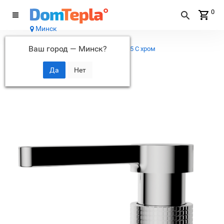
0
Минск
Каталог
Ваш город —
Минск
?
...
Дозаторы
Дозатор Omoikiri OM-05 C хром