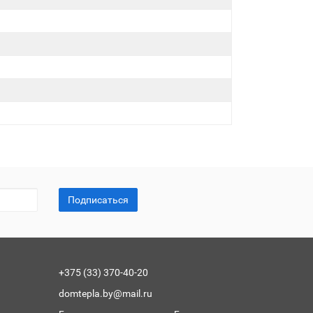
Подписаться
+375 (33) 370-40-20
domtepla.by@mail.ru