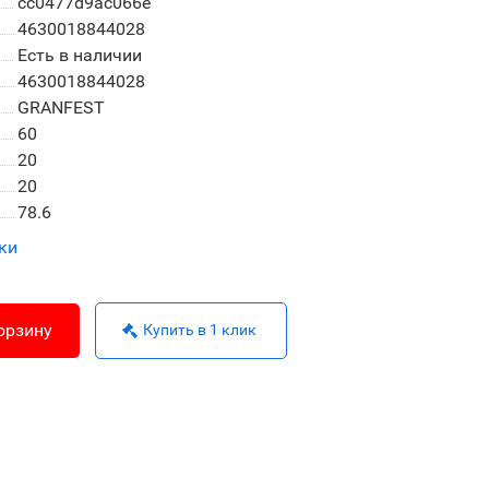
cc0477d9ac066e
4630018844028
Есть в наличии
4630018844028
GRANFEST
60
20
20
78.6
ки
орзину
Купить в 1 клик