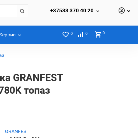
+37533
370 40 20
0
0
0
Сервис
аз
йка GRANFEST
780K топаз
GRANFEST