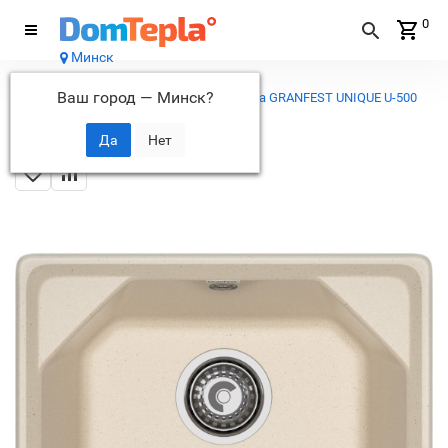
0
Минск
Каталог
Ваш город —
Минск
?
...
Кухонные мойки
Кухонная мойка GRANFEST UNIQUE U-500
кашемир