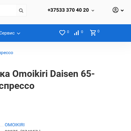
+37533
370 40 20
0
0
0
Сервис
прессо
а Omoikiri Daisen 65-
эспрессо
OMOIKIRI