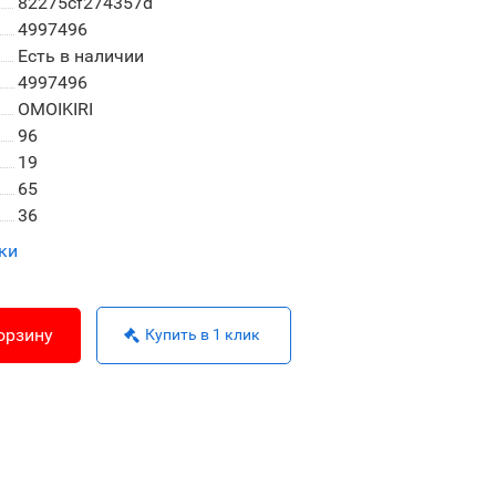
82275cf274357d
4997496
Есть в наличии
4997496
OMOIKIRI
96
19
65
36
ки
орзину
Купить в 1 клик