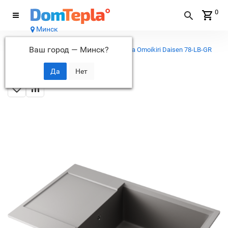
0
Минск
Каталог
Ваш город —
Минск
?
...
Кухонные мойки
Кухонная мойка Omoikiri Daisen 78-LB-GR
Artgranit/leningrad grey