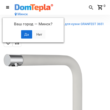
0
Минск
Каталог
Ваш город —
Минск
?
...
Кухонные смесители
Смеситель для кухни GRANFEST 3651
иней