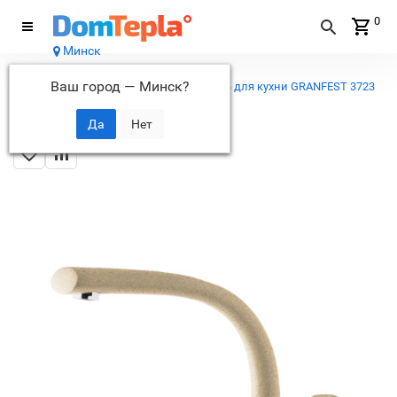
0
Минск
Каталог
Ваш город —
Минск
?
...
Кухонные смесители
Смеситель для кухни GRANFEST 3723
кашемир