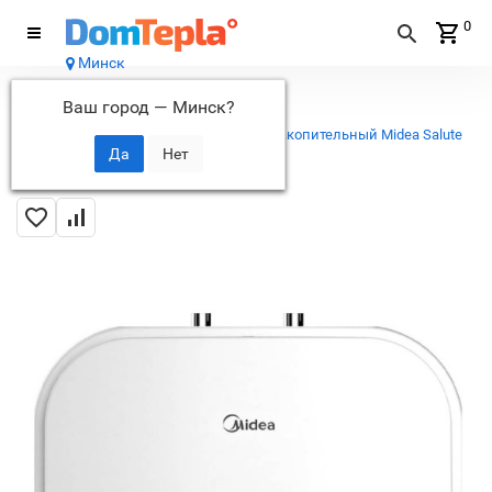
0
Минск
Каталог
Ваш город —
Минск
?
...
Электрические накопительные
водонагреватели
Водонагреватель накопительный Midea Salute
Xpress MWH-1520-KVM