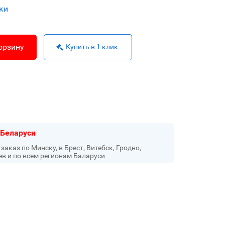
ки
орзину
Купить в 1 клик
 Беларуси
аказ по Минску, в Брест, Витебск, Гродно,
ев и по всем регионам Баларуси