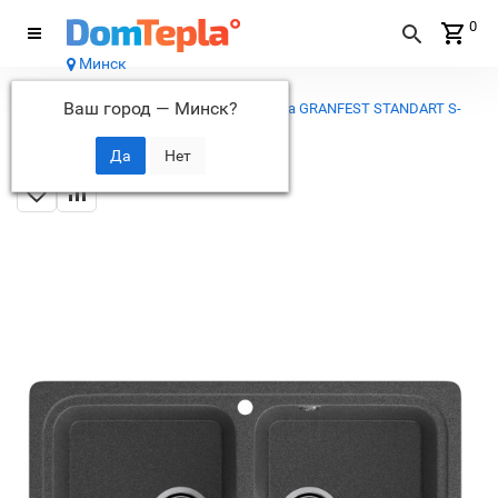
0
Минск
Каталог
Ваш город —
Минск
?
...
Кухонные мойки
Кухонная мойка GRANFEST STANDART S-
780K графит